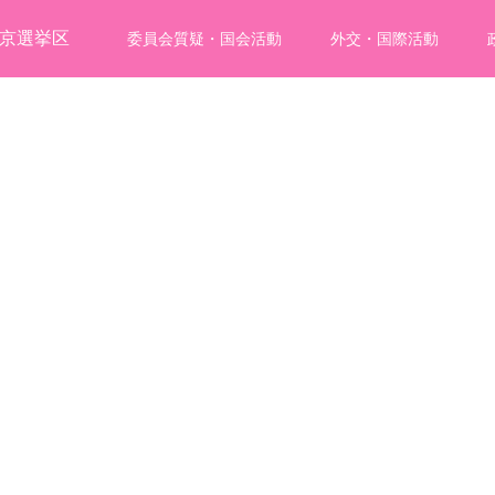
委員会質疑・国会活動
外交・国際活動
外務大臣政務官