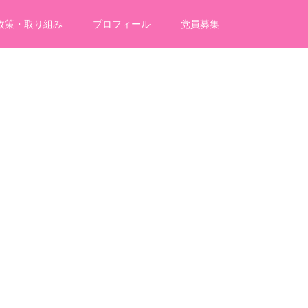
政策・取り組み
プロフィール
党員募集
外務大臣政務官