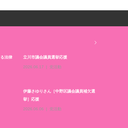
する法律
立川市議会議員選挙応援
2026.06.17
党活動
伊藤さゆりさん［中野区議会議員補欠選
挙］応援
2026.06.06
党活動