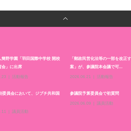
人簡野学園「羽田国際中学校 開校
「郵政民営化法等の一部を改正
賀会」に出席
案」が、参議院本会議で可...
.23
活動報告
2026.06.21
活動報告
特別委員会において、ジブチ共和国
参議院予算委員会で初質問
2026.06.09
議員活動
.11
議員活動