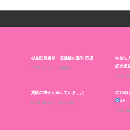
杉並区長選挙・区議補欠選挙 応援
学校法
記念祝
2026.06.25
党活動
2026.06
質問の機会が続いていました
ODA
&#...
2026.06.15
議員活動
2026.06