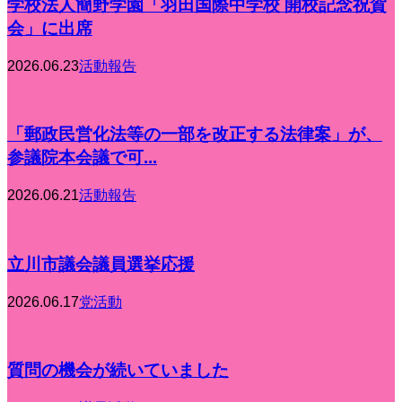
学校法人簡野学園「羽田国際中学校 開校記念祝賀
会」に出席
2026.06.23
活動報告
「郵政民営化法等の一部を改正する法律案」が、
参議院本会議で可...
2026.06.21
活動報告
立川市議会議員選挙応援
2026.06.17
党活動
質問の機会が続いていました