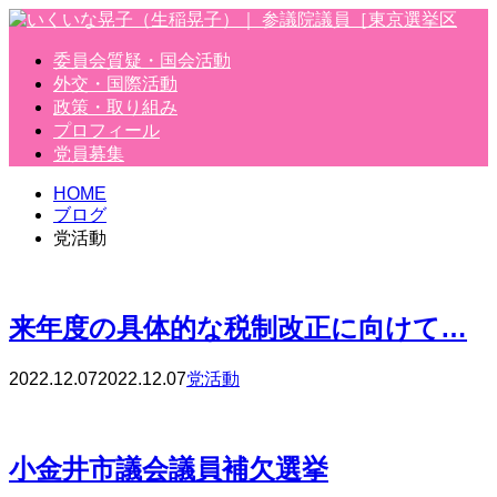
委員会質疑・国会活動
外交・国際活動
政策・取り組み
プロフィール
党員募集
HOME
ブログ
党活動
来年度の具体的な税制改正に向けて…
2022.12.07
2022.12.07
党活動
小金井市議会議員補欠選挙