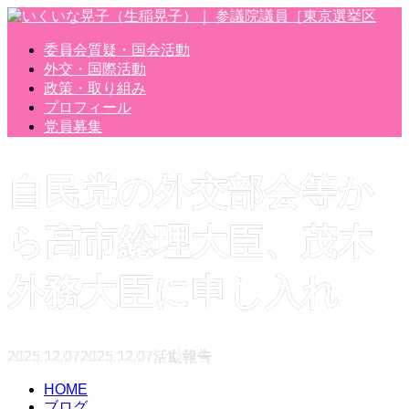
委員会質疑・国会活動
外交・国際活動
政策・取り組み
プロフィール
党員募集
自民党の外交部会等か
ら高市総理大臣、茂木
外務大臣に申し入れ
2025.12.07
2025.12.07
活動報告
HOME
ブログ