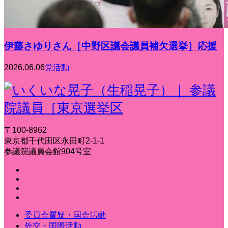
伊藤さゆりさん［中野区議会議員補欠選挙］応援
2026.06.06
党活動
〒100-8962
東京都千代田区永田町2-1-1
参議院議員会館904号室
委員会質疑・国会活動
外交・国際活動