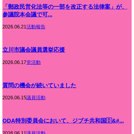
「郵政民営化法等の一部を改正する法律案」が、
参議院本会議で可...
2026.06.21
活動報告
立川市議会議員選挙応援
2026.06.17
党活動
質問の機会が続いていました
2026.06.15
議員活動
ODA特別委員会において、ジブチ共和国🇩&#...
2026.06.11
議員活動