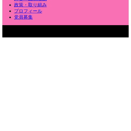
政策・取り組み
プロフィール
党員募集
〒100-8962 東京都千代田区永田町2-1-1 参議院議員会館904
号室
Copyright © いくいな晃子（生稲晃子）｜ 参議院議員［東京選挙区