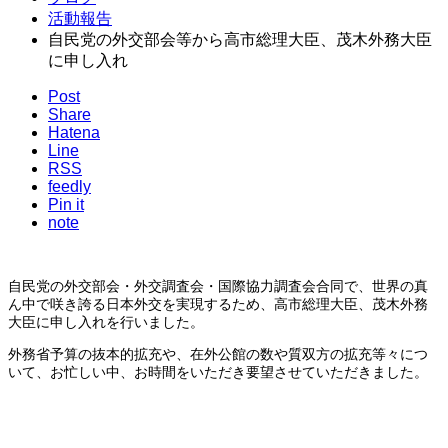
活動報告
自民党の外交部会等から高市総理大臣、茂木外務大臣
に申し入れ
Post
Share
Hatena
Line
RSS
feedly
Pin it
note
自民党の外交部会・外交調査会・国際協力調査会合同で、世界の真
ん中で咲き誇る日本外交を実現するため、高市総理大臣、茂木外務
大臣に申し入れを行いました。
外務省予算の抜本的拡充や、在外公館の数や質双方の拡充等々につ
いて、お忙しい中、お時間をいただき要望させていただきました。