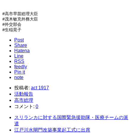
#高市早苗総理大臣
#茂木敏充外務大臣
#外交部会
#生稲晃子
Post
Share
Hatena
Line
RSS
feedly
Pin it
note
投稿者:
act 1917
活動報告
高市総理
コメント:
0
スリランカに対する国際緊急援助隊・医療チームの派
遣
江戸川水閘門改築事業起工式に出席