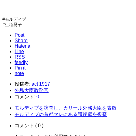
#モルディブ
#生稲晃子
Post
Share
Hatena
Line
RSS
feedly
Pin it
note
投稿者:
act 1917
外務大臣政務官
コメント:
0
モルディブを訪問し、カリール外務大臣を表敬
モルディブの首都マレにある護岸壁を視察
コメント ( 0 )