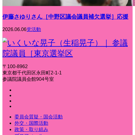
伊藤さゆりさん［中野区議会議員補欠選挙］応援
2026.06.06
党活動
〒100-8962
東京都千代田区永田町2-1-1
参議院議員会館904号室
委員会質疑・国会活動
外交・国際活動
政策・取り組み