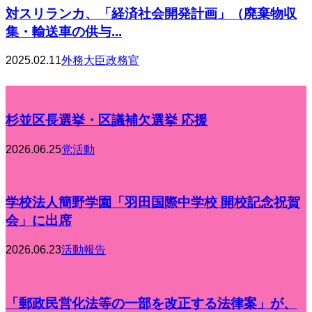
対スリランカ、「経済社会開発計画」（廃棄物収
集・輸送車の供与...
2025.02.11
外務大臣政務官
杉並区長選挙・区議補欠選挙 応援
2026.06.25
党活動
学校法人簡野学園「羽田国際中学校 開校記念祝賀
会」に出席
2026.06.23
活動報告
「郵政民営化法等の一部を改正する法律案」が、