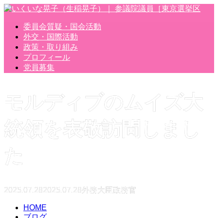
委員会質疑・国会活動
外交・国際活動
政策・取り組み
プロフィール
党員募集
モルディブのムイズ大
統領を表敬訪問しまし
た
2025.07.28
2025.07.28
外務大臣政務官
HOME
ブログ