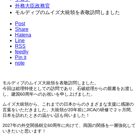
外務大臣政務官
モルディブのムイズ大統領を表敬訪問しました
Post
Share
Hatena
Line
RSS
feedly
Pin it
note
モルディブのムイズ大統領を表敬訪問しました。
今回は総理特使としての訪問であり、石破総理からの親書をお渡し
し、建国60周年へのお祝いを申し上げました。
ムイズ大統領から、これまでの日本からのさまざまな支援に感謝の
言葉をいただきました。大統領が20年前にJICAの研修で２ヶ月間、
日本を訪れたときの温かい話も伺いました！
2027年の外交関係樹立60周年に向けて、両国の関係を一層強化して
いきたいと思います！