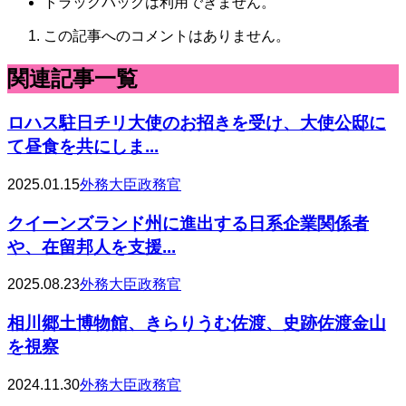
トラックバックは利用できません。
この記事へのコメントはありません。
関連記事一覧
ロハス駐日チリ大使のお招きを受け、大使公邸に
て昼食を共にしま...
2025.01.15
外務大臣政務官
クイーンズランド州に進出する日系企業関係者
や、在留邦人を支援...
2025.08.23
外務大臣政務官
相川郷土博物館、きらりうむ佐渡、史跡佐渡金山
を視察
2024.11.30
外務大臣政務官