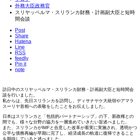
外務大臣政務官
スリヤッペルマ・スリランカ財務・計画副大臣と短時
間会談
Post
Share
Hatena
Line
RSS
feedly
Pin it
note
訪日中のスリヤッペルマ・スリランカ財務・計画副大臣と短時間会
談を行いました。
私からは、先日スリランカを訪問し、ディサナヤケ大統領やアマラ
スーリヤ首相への表敬をしたことをお伝えしました。
日本はスリランカと「包括的パートナーシップ」の下、新政権との
間でも、様々な分野の協力を一層進めていきたい旨述べました。
また、スリランカがIMFと合意した改革が着実に実施され、透明かつ
公平な債務再編が早期に完了し、経済成長の軌道に復帰できること
を期待していると述べました。