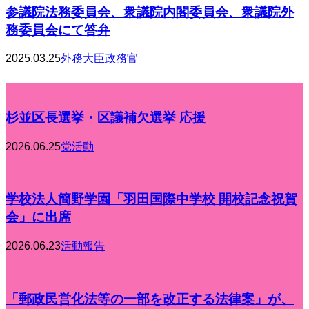
参議院法務委員会、衆議院内閣委員会、衆議院外
務委員会にて答弁
2025.03.25
外務大臣政務官
杉並区長選挙・区議補欠選挙 応援
2026.06.25
党活動
学校法人簡野学園「羽田国際中学校 開校記念祝賀
会」に出席
2026.06.23
活動報告
「郵政民営化法等の一部を改正する法律案」が、