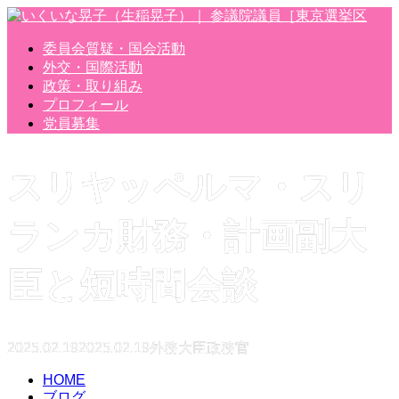
委員会質疑・国会活動
外交・国際活動
政策・取り組み
プロフィール
党員募集
スリヤッペルマ・スリ
ランカ財務・計画副大
臣と短時間会談
2025.02.19
2025.02.19
外務大臣政務官
HOME
ブログ