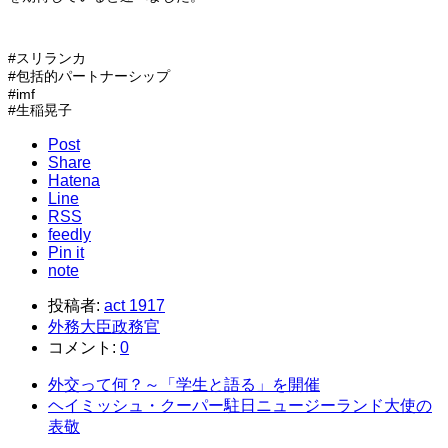
#スリランカ
#包括的パートナーシップ
#imf
#生稲晃子
Post
Share
Hatena
Line
RSS
feedly
Pin it
note
投稿者:
act 1917
外務大臣政務官
コメント:
0
外交って何？～「学生と語る」を開催
ヘイミッシュ・クーパー駐日ニュージーランド大使の
表敬