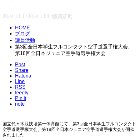
2024.11.17
2024.11.17
議員活動
HOME
ブログ
議員活動
第3回全日本学生フルコンタクト空手道選手権大会、
第18回全日本ジュニア空手道選手権大会
Post
Share
Hatena
Line
RSS
feedly
Pin it
note
国立代々木競技場第一体育館にて、第3回全日本学生フルコンタクト
空手道選手権大会、第18回全日本ジュニア空手道選手権大会が開催
されました