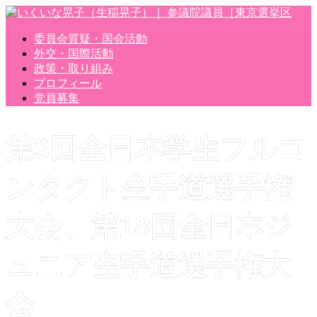
委員会質疑・国会活動
外交・国際活動
政策・取り組み
プロフィール
党員募集
第3回全日本学生フルコ
ンタクト空手道選手権
大会、第18回全日本ジ
ュニア空手道選手権大
会