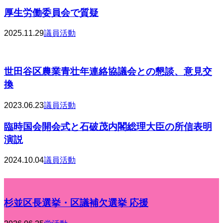
厚生労働委員会で質疑
2025.11.29
議員活動
世田谷区農業青壮年連絡協議会との懇談、意見交
換
2023.06.23
議員活動
臨時国会開会式と石破茂内閣総理大臣の所信表明
演説
2024.10.04
議員活動
杉並区長選挙・区議補欠選挙 応援