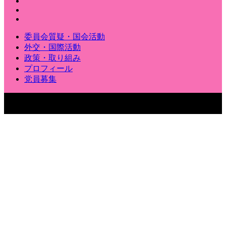
委員会質疑・国会活動
外交・国際活動
政策・取り組み
プロフィール
党員募集
〒100-8962 東京都千代田区永田町2-1-1 参議院議員会館904
号室
Copyright © いくいな晃子（生稲晃子）｜ 参議院議員［東京選挙区