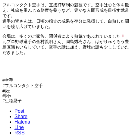
フルコンタクト空手は、直接打撃制の競技です。空手は心と体を鍛
え、礼節を重んじる態度を養うなど、豊かな人間形成を目指す武道
です。
選手の皆さんは、日頃の稽古の成果を存分に発揮して、白熱した闘
いを繰り広げていました。
会場は、多くのご家族、関係者により熱気であふれていました
元プロ野球選手の金村義明さん、岡島秀樹さん、はがりゅうろう豊
島区議もいらしていて、空手の話に加え、野球の話も少ししていた
だきました。
#空手
#フルコンタクト空手
#jkc
#jkjo
#生稲晃子
Post
Share
Hatena
Line
RSS