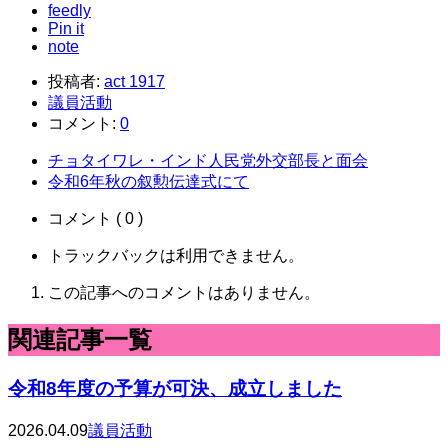
feedly
Pin it
note
投稿者:
act 1917
議員活動
コメント:
0
チョタイワレ・インド人民党外交部長と面会
令和6年秋の叙勲伝達式にて
コメント ( 0 )
トラックバックは利用できません。
この記事へのコメントはありません。
関連記事一覧
令和8年度の予算が可決、成立しました
2026.04.09
議員活動