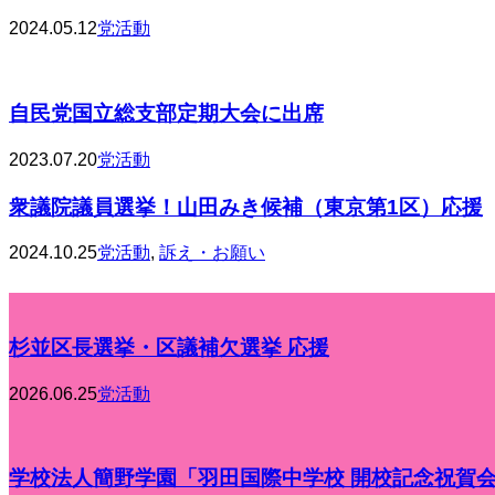
2024.05.12
党活動
自民党国立総支部定期大会に出席
2023.07.20
党活動
衆議院議員選挙！山田みき候補（東京第1区）応援
2024.10.25
党活動
,
訴え・お願い
杉並区長選挙・区議補欠選挙 応援
2026.06.25
党活動
学校法人簡野学園「羽田国際中学校 開校記念祝賀