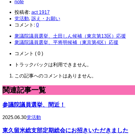
note
投稿者:
act 1917
党活動
,
訴え・お願い
コメント:
0
衆議院議員選挙、土田しん候補（東京第13区）応援
衆議院議員選挙、平将明候補（東京第4区）応援
コメント ( 0 )
トラックバックは利用できません。
この記事へのコメントはありません。
関連記事一覧
参議院議員選挙、間近！
2025.06.30
党活動
東久留米総支部定期総会にお招きいただきました