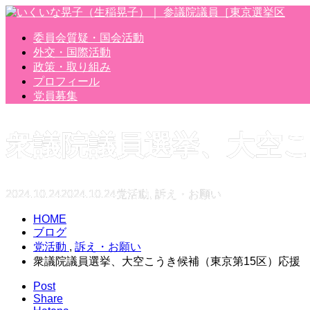
委員会質疑・国会活動
外交・国際活動
政策・取り組み
プロフィール
党員募集
衆議院議員選挙、大空こ
2024.10.24
2024.10.24
党活動
,
訴え・お願い
HOME
ブログ
党活動
,
訴え・お願い
衆議院議員選挙、大空こうき候補（東京第15区）応援
Post
Share