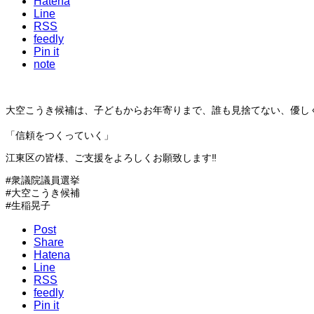
Hatena
Line
RSS
feedly
Pin it
note
大空こうき候補は、子どもからお年寄りまで、誰も見捨てない、優しく
「信頼をつくっていく」
江東区の皆様、ご支援をよろしくお願致します‼️
#衆議院議員選挙
#大空こうき候補
#生稲晃子
Post
Share
Hatena
Line
RSS
feedly
Pin it