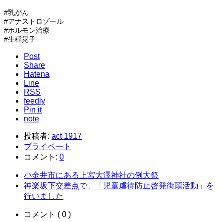
#乳がん
#アナストロゾール
#ホルモン治療
#生稲晃子
Post
Share
Hatena
Line
RSS
feedly
Pin it
note
投稿者:
act 1917
プライベート
コメント:
0
小金井市にある上宮大澤神社の例大祭
神楽坂下交差点で、「児童虐待防止啓発街頭活動」を
行いました
コメント ( 0 )