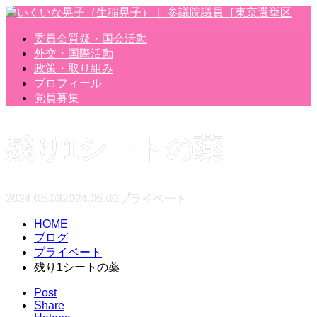
委員会質疑・国会活動
外交・国際活動
政策・取り組み
プロフィール
党員募集
残り1シートの薬
2024.05.03
2024.05.03
プライベート
HOME
ブログ
プライベート
残り1シートの薬
Post
Share