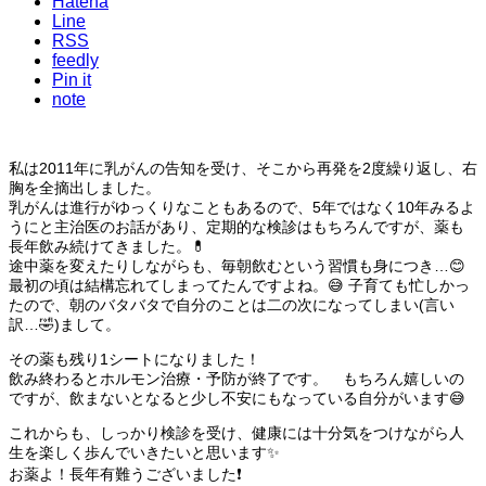
Hatena
Line
RSS
feedly
Pin it
note
私は2011年に乳がんの告知を受け、そこから再発を2度繰り返し、右
胸を全摘出しました。
乳がんは進行がゆっくりなこともあるので、5年ではなく10年みるよ
うにと主治医のお話があり、定期的な検診はもちろんですが、薬も
長年飲み続けてきました。💊
途中薬を変えたりしながらも、毎朝飲むという習慣も身につき…😊
最初の頃は結構忘れてしまってたんですよね。😅 子育ても忙しかっ
たので、朝のバタバタで自分のことは二の次になってしまい(言い
訳…🤣)まして。
その薬も残り1シートになりました！
飲み終わるとホルモン治療・予防が終了です。 もちろん嬉しいの
ですが、飲まないとなると少し不安にもなっている自分がいます😅
これからも、しっかり検診を受け、健康には十分気をつけながら人
生を楽しく歩んでいきたいと思います✨
お薬よ！長年有難うございました❗️