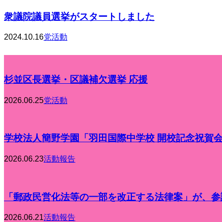
衆議院議員選挙がスタートしました
2024.10.16
党活動
杉並区長選挙・区議補欠選挙 応援
2026.06.25
党活動
学校法人簡野学園「羽田国際中学校 開校記念祝賀
2026.06.23
活動報告
「郵政民営化法等の一部を改正する法律案」が、参議
2026.06.21
活動報告