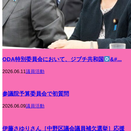
ODA特別委員会において、ジブチ共和国
&#...
2026.06.11
議員活動
参議院予算委員会で初質問
2026.06.09
議員活動
伊藤さゆりさん［中野区議会議員補欠選挙］応援