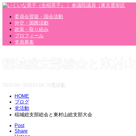
委員会質疑・国会活動
外交・国際活動
政策・取り組み
プロフィール
党員募集
稲城総支部総会と東村
2024.04.16
2024.04.16
党活動
HOME
ブログ
党活動
稲城総支部総会と東村山総支部大会
Post
Share