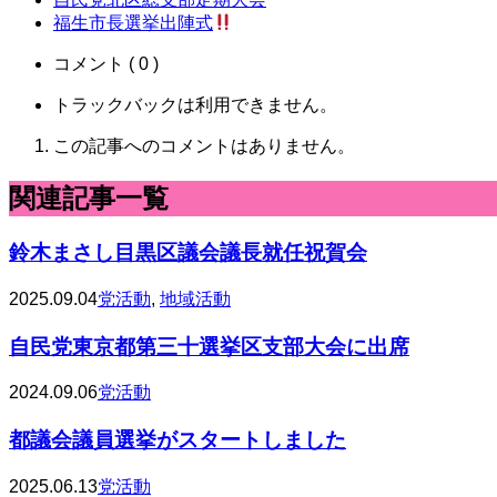
福生市長選挙出陣式
コメント ( 0 )
トラックバックは利用できません。
この記事へのコメントはありません。
関連記事一覧
鈴木まさし目黒区議会議長就任祝賀会
2025.09.04
党活動
,
地域活動
自民党東京都第三十選挙区支部大会に出席
2024.09.06
党活動
都議会議員選挙がスタートしました️
2025.06.13
党活動