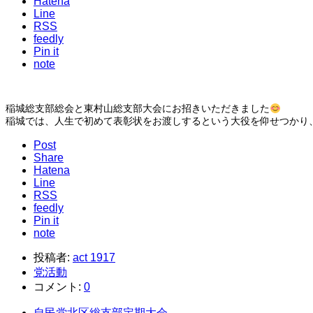
Hatena
Line
RSS
feedly
Pin it
note
稲城総支部総会と東村山総支部大会にお招きいただきました
稲城では、人生で初めて表彰状をお渡しするという大役を仰せつかり
Post
Share
Hatena
Line
RSS
feedly
Pin it
note
投稿者:
act 1917
党活動
コメント:
0
自民党北区総支部定期大会