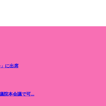
会」に出席
院本会議で可...