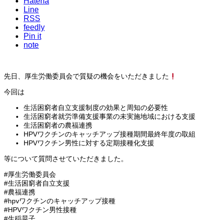
Hatena
Line
RSS
feedly
Pin it
note
先日、厚生労働委員会で質疑の機会をいただきました
今回は
生活困窮者自立支援制度の効果と周知の必要性
生活困窮者就労準備支援事業の未実施地域における支援
生活困窮者の農福連携
HPVワクチンのキャッチアップ接種期間最終年度の取組
HPVワクチン男性に対する定期接種化支援
等について質問させていただきました。
#厚生労働委員会
#生活困窮者自立支援
#農福連携
#hpvワクチンのキャッチアップ接種
#HPVワクチン男性接種
#生稲晃子