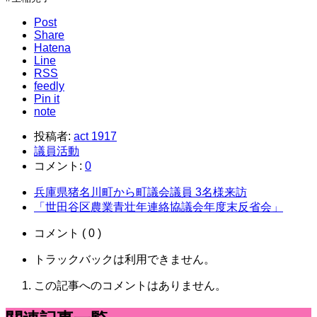
Post
Share
Hatena
Line
RSS
feedly
Pin it
note
投稿者:
act 1917
議員活動
コメント:
0
兵庫県猪名川町から町議会議員 3名様来訪
「世田谷区農業青壮年連絡協議会年度末反省会」
コメント ( 0 )
トラックバックは利用できません。
この記事へのコメントはありません。