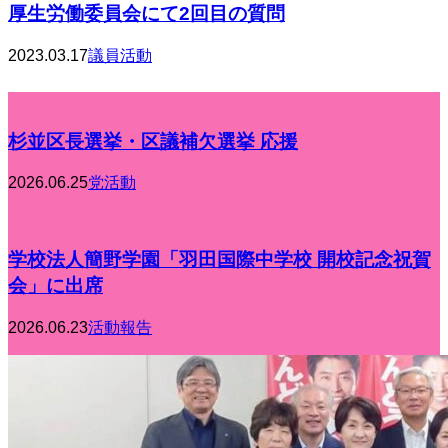
厚生労働委員会にて2回目の質問
2023.03.17
議員活動
杉並区長選挙・区議補欠選挙 応援
2026.06.25
党活動
学校法人簡野学園「羽田国際中学校 開校記念祝賀
会」に出席
2026.06.23
活動報告