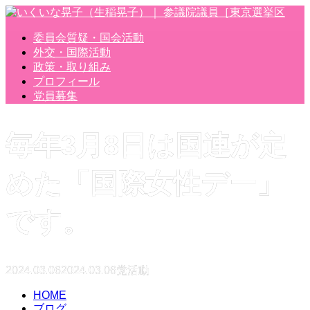
委員会質疑・国会活動
外交・国際活動
政策・取り組み
プロフィール
党員募集
毎年3月8日は国連が定
めた「国際女性デー」
です。
2024.03.06
2024.03.06
党活動
HOME
ブログ