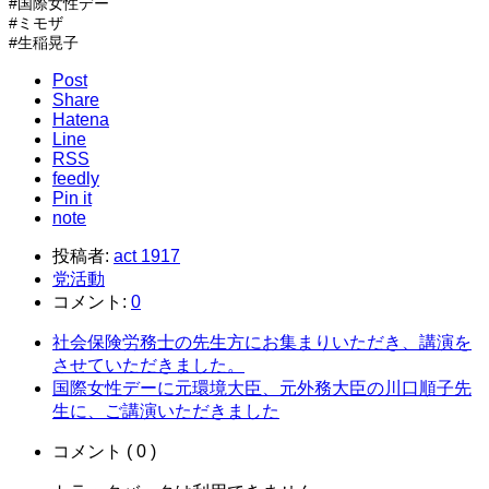
#国際女性デー
#ミモザ
#生稲晃子
Post
Share
Hatena
Line
RSS
feedly
Pin it
note
投稿者:
act 1917
党活動
コメント:
0
社会保険労務士の先生方にお集まりいただき、講演を
させていただきました。
国際女性デーに元環境大臣、元外務大臣の川口順子先
生に、ご講演いただきました
コメント ( 0 )