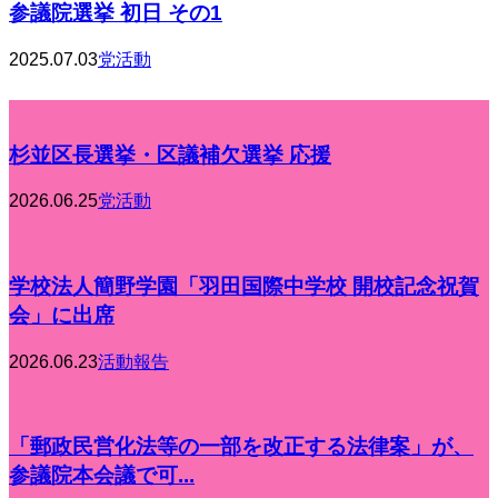
参議院選挙 初日 その1
2025.07.03
党活動
杉並区長選挙・区議補欠選挙 応援
2026.06.25
党活動
学校法人簡野学園「羽田国際中学校 開校記念祝賀
会」に出席
2026.06.23
活動報告
「郵政民営化法等の一部を改正する法律案」が、
参議院本会議で可...