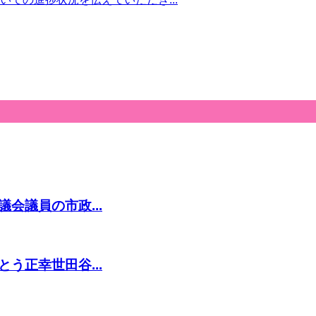
会議員の市政...
う正幸世田谷...