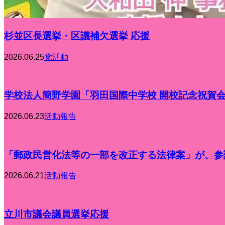
杉並区長選挙・区議補欠選挙 応援
2026.06.25
党活動
学校法人簡野学園「羽田国際中学校 開校記念祝賀
2026.06.23
活動報告
「郵政民営化法等の一部を改正する法律案」が、参議
2026.06.21
活動報告
立川市議会議員選挙応援