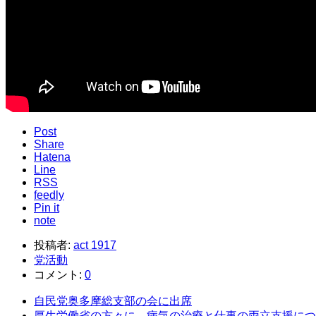
Post
Share
Hatena
Line
RSS
feedly
Pin it
note
投稿者:
act 1917
党活動
コメント:
0
自民党奥多摩総支部の会に出席
厚生労働省の方々に、病気の治療と仕事の両立支援につい