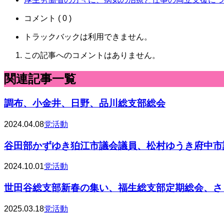
コメント ( 0 )
トラックバックは利用できません。
この記事へのコメントはありません。
関連記事一覧
調布、小金井、日野、品川総支部総会
2024.04.08
党活動
谷田部かずゆき狛江市議会議員、松村ゆうき府中市議
2024.10.01
党活動
世田谷総支部新春の集い、福生総支部定期総会、さと
2025.03.18
党活動