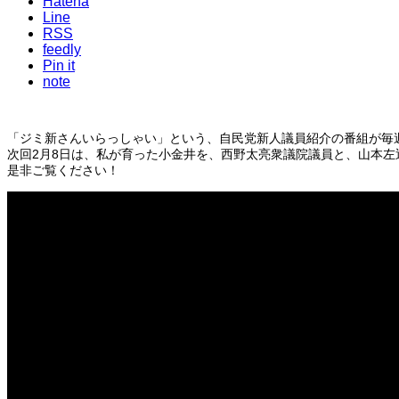
Hatena
Line
RSS
feedly
Pin it
note
「ジミ新さんいらっしゃい」という、自民党新人議員紹介の番組が毎
次回2月8日は、私が育った小金井を、西野太亮衆議院議員と、山本
是非ご覧ください！