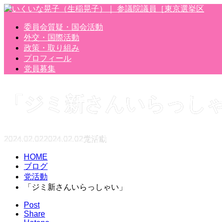
委員会質疑・国会活動
外交・国際活動
政策・取り組み
プロフィール
党員募集
「ジミ新さんいらっし
2024.02.02
2024.02.02
党活動
HOME
ブログ
党活動
「ジミ新さんいらっしゃい」
Post
Share