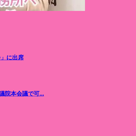
会」に出席
院本会議で可...