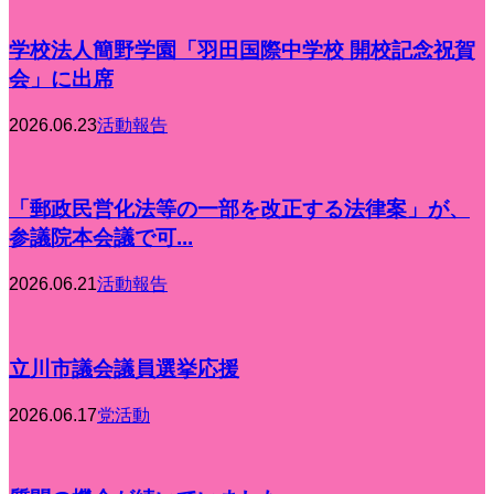
学校法人簡野学園「羽田国際中学校 開校記念祝賀
会」に出席
2026.06.23
活動報告
「郵政民営化法等の一部を改正する法律案」が、
参議院本会議で可...
2026.06.21
活動報告
立川市議会議員選挙応援
2026.06.17
党活動