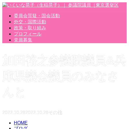
委員会質疑・国会活動
外交・国際活動
政策・取り組み
プロフィール
党員募集
加田裕之参議院議員&兵
庫県議会議員のみなさ
んと
2022.10.28
2022.10.28
その他
HOME
ブログ