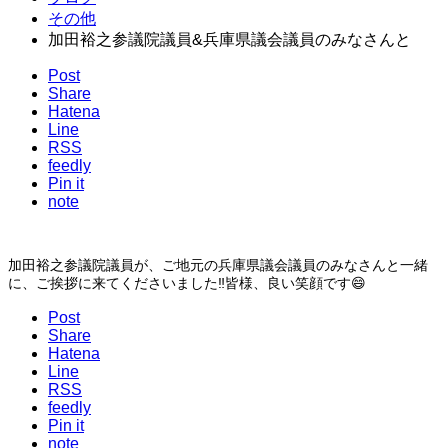
その他
加田裕之参議院議員&兵庫県議会議員のみなさんと
Post
Share
Hatena
Line
RSS
feedly
Pin it
note
加田裕之参議院議員が、ご地元の兵庫県議会議員のみなさんと一緒
に、ご挨拶に来てくださいました‼皆様、良い笑顔です😄
Post
Share
Hatena
Line
RSS
feedly
Pin it
note