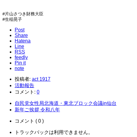
#片山さつき財務大臣
#生稲晃子
Post
Share
Hatena
Line
RSS
feedly
Pin it
note
投稿者:
act 1917
活動報告
コメント:
0
自民党女性局北海道・東北ブロック会議in仙台
新年ご挨拶 令和八年
コメント ( 0 )
トラックバックは利用できません。