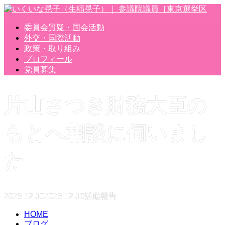
委員会質疑・国会活動
外交・国際活動
政策・取り組み
プロフィール
党員募集
片山さつき財務大臣の
もとへ相談に伺いまし
た
2025.12.30
2025.12.30
活動報告
HOME
ブログ