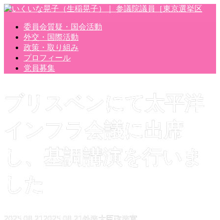
委員会質疑・国会活動
外交・国際活動
政策・取り組み
プロフィール
党員募集
ブリスベンにて太平洋
インフラ会議に出席
し、基調講演を行いま
した
2025.08.21
2025.08.21
外務大臣政務官