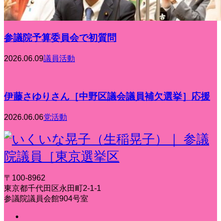
参議院予算委員会で初質問
2026.06.09
議員活動
伊藤さゆりさん［中野区議会議員補欠選挙］応援
2026.06.06
党活動
〒100-8962
東京都千代田区永田町2-1-1
参議院議員会館904号室