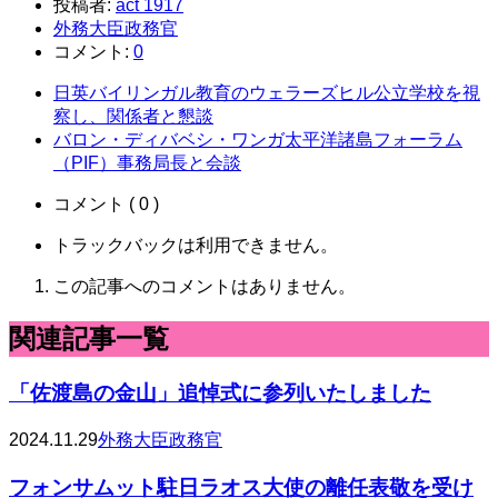
投稿者:
act 1917
外務大臣政務官
コメント:
0
日英バイリンガル教育のウェラーズヒル公立学校を視
察し、関係者と懇談
バロン・ディバベシ・ワンガ太平洋諸島フォーラム
（PIF）事務局長と会談
コメント ( 0 )
トラックバックは利用できません。
この記事へのコメントはありません。
関連記事一覧
「佐渡島の金山」追悼式に参列いたしました
2024.11.29
外務大臣政務官
フォンサムット駐日ラオス大使の離任表敬を受け