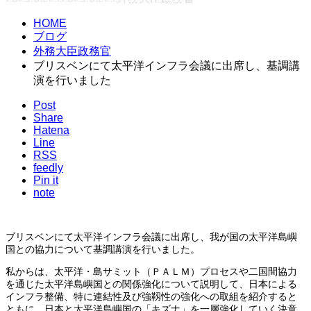
HOME
ブログ
外務大臣政務官
ブリスベンにて太平洋インフラ会議に出席し、基調講
演を行いました
Post
Share
Hatena
Line
RSS
feedly
Pin it
note
ブリスベンにて太平洋インフラ会議に出席し、我が国の太平洋島嶼
国との協力について基調講演を行いました。
私からは、太平洋・島サミット（ＰＡＬＭ）プロセスや二国間協力
を通じた太平洋島嶼国との関係強化について説明して、日本による
インフラ整備、特に連結性及び強靱性の強化への取組を紹介すると
ともに、日本と太平洋島嶼国の「キズナ」を一層強化していく決意