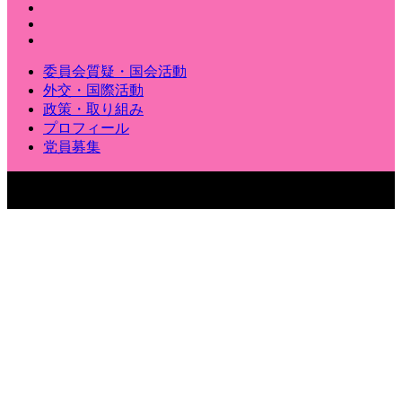
委員会質疑・国会活動
外交・国際活動
政策・取り組み
プロフィール
党員募集
〒100-8962 東京都千代田区永田町2-1-1 参議院議員会館904
号室
Copyright © いくいな晃子（生稲晃子）｜ 参議院議員［東京選挙区