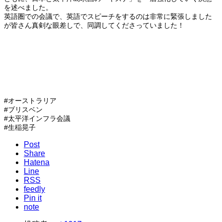
を述べました。
英語圏での会議で、英語でスピーチをするのは非常に緊張しました
が皆さん真剣な眼差しで、同調してくださっていました！
#オーストラリア
#ブリスベン
#太平洋インフラ会議
#生稲晃子
Post
Share
Hatena
Line
RSS
feedly
Pin it
note