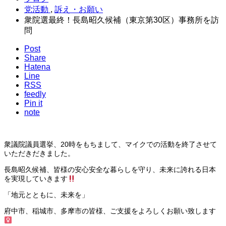
党活動
,
訴え・お願い
衆院選最終！長島昭久候補（東京第30区）事務所を訪
問
Post
Share
Hatena
Line
RSS
feedly
Pin it
note
衆議院議員選挙、20時をもちまして、マイクでの活動を終了させて
いただきだきました。
長島昭久候補、皆様の安心安全な暮らしを守り、未来に誇れる日本
を実現していきます
「地元とともに、未来を」
府中市、稲城市、多摩市の皆様、ご支援をよろしくお願い致します‍