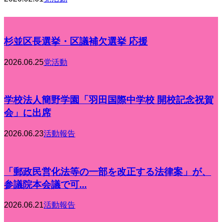
杉並区長選挙・区議補欠選挙 応援
2026.06.25
党活動
学校法人簡野学園「羽田国際中学校 開校記念祝賀
会」に出席
2026.06.23
活動報告
「郵政民営化法等の一部を改正する法律案」が、
参議院本会議で可...
2026.06.21
活動報告