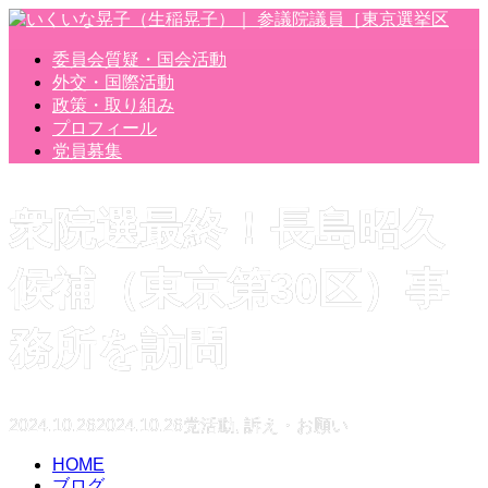
委員会質疑・国会活動
外交・国際活動
政策・取り組み
プロフィール
党員募集
衆院選最終！長島昭久
候補（東京第30区）事
務所を訪問
2024.10.26
2024.10.26
党活動
,
訴え・お願い
HOME
ブログ