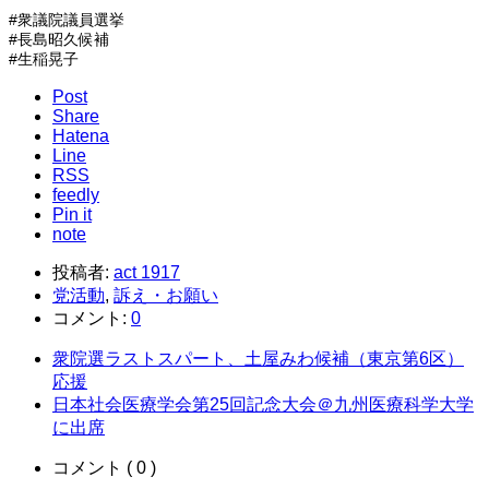
#衆議院議員選挙
#長島昭久候補
#生稲晃子
Post
Share
Hatena
Line
RSS
feedly
Pin it
note
投稿者:
act 1917
党活動
,
訴え・お願い
コメント:
0
衆院選ラストスパート、土屋みわ候補（東京第6区）
応援
日本社会医療学会第25回記念大会＠九州医療科学大学
に出席
コメント ( 0 )