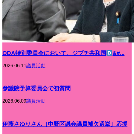
ODA特別委員会において、ジブチ共和国
&#...
2026.06.11
議員活動
参議院予算委員会で初質問
2026.06.09
議員活動
伊藤さゆりさん［中野区議会議員補欠選挙］応援