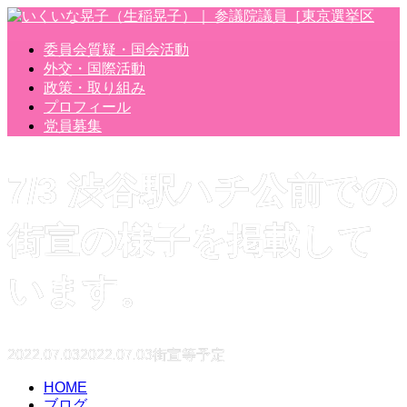
委員会質疑・国会活動
外交・国際活動
政策・取り組み
プロフィール
党員募集
7/3 渋谷駅ハチ公前での
街宣の様子を掲載して
います。
2022.07.03
2022.07.03
街宣等予定
HOME
ブログ