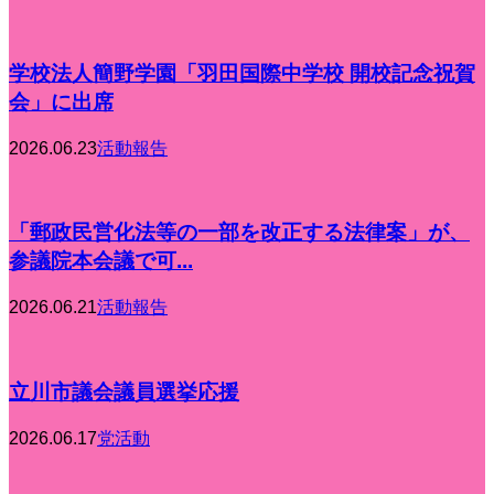
学校法人簡野学園「羽田国際中学校 開校記念祝賀
会」に出席
2026.06.23
活動報告
「郵政民営化法等の一部を改正する法律案」が、
参議院本会議で可...
2026.06.21
活動報告
立川市議会議員選挙応援
2026.06.17
党活動