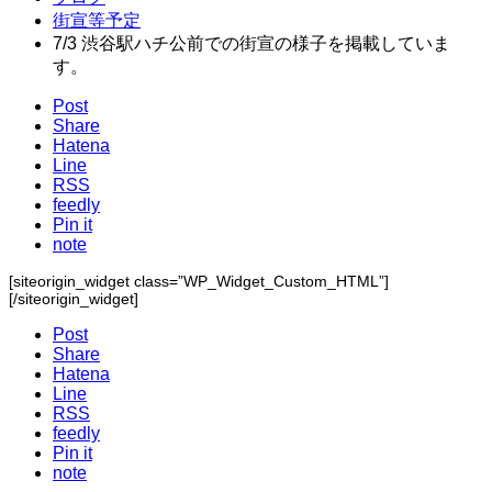
街宣等予定
7/3 渋谷駅ハチ公前での街宣の様子を掲載していま
す。
Post
Share
Hatena
Line
RSS
feedly
Pin it
note
[siteorigin_widget class=”WP_Widget_Custom_HTML”]
[/siteorigin_widget]
Post
Share
Hatena
Line
RSS
feedly
Pin it
note